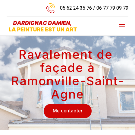
05 62 24 35 76
/
06 77 79 09 79
Ravalement de
façade à
Ramonville-Saint-
Agne
Me contacter