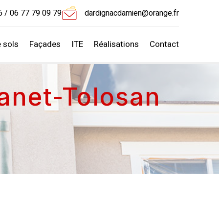
6
/
06 77 79 09 79
dardignacdamien@orange.fr
 sols
Façades
ITE
Réalisations
Contact
anet-Tolosan