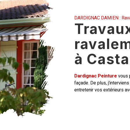
DARDIGNAC DAMIEN : Raval
Travau
ravale
à Cast
Dardignac Peinture
vous 
façade
. De plus, j’intervie
entretenir vos extérieurs av